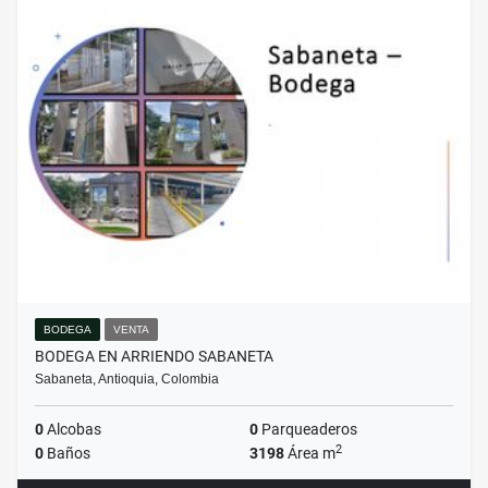
BODEGA
VENTA
BODEGA EN ARRIENDO SABANETA
Sabaneta, Antioquia, Colombia
0
Alcobas
0
Parqueaderos
2
0
Baños
3198
Área m