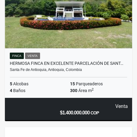
FINCA
VENTA
HERMOSA FINCA EN EXCELENTE PARCELACIÓN DE SANT…
Santa Fe de Antioquia, Antioquia, Colombia
5
Alcobas
15
Parqueaderos
2
4
Baños
300
Área m
Venta
$1.400.000.000
COP