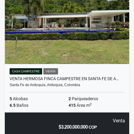
CASA CAMPESTRE
VENTA
VENTA HERMOSA FINCA CAMPESTRE EN SANTA FE DE A…
Santa Fe de Antioquia, Antioquia, Colombia
5
Alcobas
2
Parqueaderos
2
6.5
Baños
415
Área m
Venta
$3.200.000.000
COP