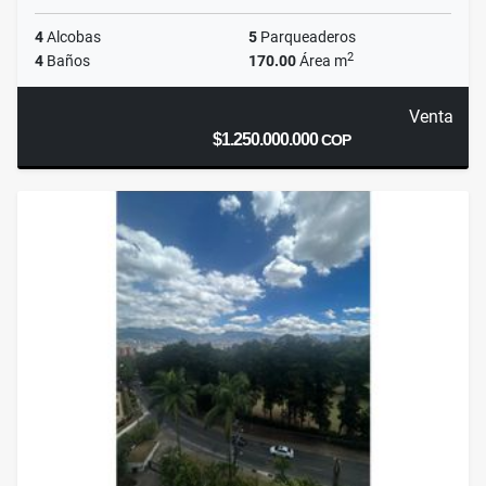
4
Alcobas
5
Parqueaderos
2
4
Baños
170.00
Área m
Venta
$1.250.000.000
COP