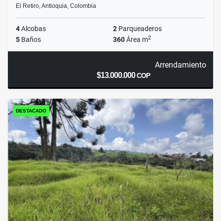
El Retiro, Antioquia, Colombia
4
Alcobas
2
Parqueaderos
2
5
Baños
360
Área m
Arrendamiento
$13.000.000
COP
DESTACADO