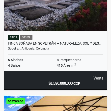
FINCA
VENTA
FINCA SOÑADA EN SOPETRÁN — NATURALEZA, SOL Y DES…
Sopetran, Antioquia, Colombia
5
Alcobas
8
Parqueaderos
2
4
Baños
410
Área m
Venta
$1.590.000.000
COP
DESTACADO