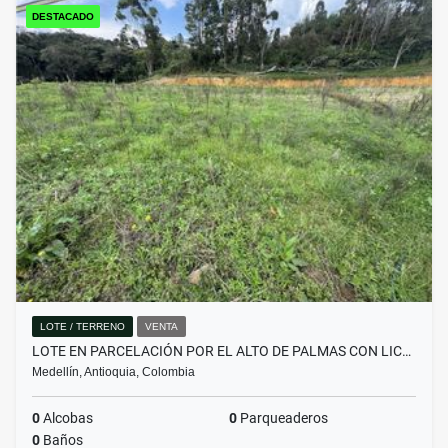
DESTACADO
LOTE / TERRENO
VENTA
LOTE EN PARCELACIÓN POR EL ALTO DE PALMAS CON LIC…
Medellín, Antioquia, Colombia
0
Alcobas
0
Parqueaderos
0
Baños