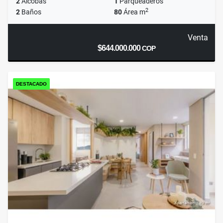
2
Alcobas
1
Parqueaderos
2
2
Baños
80
Área m
Venta
$644.000.000
COP
DESTACADO