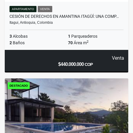
APARTAMENTO
VENTA
CESIÓN DE DERECHOS EN AMANTINA ITAGÜÍ: UNA COMP…
Itagui, Antioquia, Colombia
3
Alcobas
1
Parqueaderos
2
2
Baños
70
Área m
Venta
$440.000.000
COP
DESTACADO