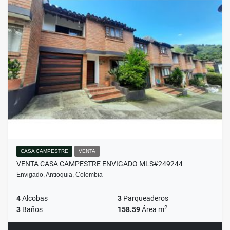
CASA CAMPESTRE
VENTA
VENTA CASA CAMPESTRE ENVIGADO MLS#249244
Envigado, Antioquia, Colombia
4
Alcobas
3
Parqueaderos
2
3
Baños
158.59
Área m