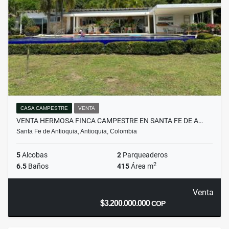
CASA CAMPESTRE
VENTA
VENTA HERMOSA FINCA CAMPESTRE EN SANTA FE DE A…
Santa Fe de Antioquia, Antioquia, Colombia
5
Alcobas
2
Parqueaderos
2
6.5
Baños
415
Área m
Venta
$3.200.000.000
COP