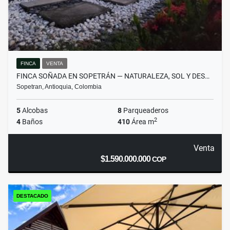
FINCA
VENTA
FINCA SOÑADA EN SOPETRÁN — NATURALEZA, SOL Y DES…
Sopetran, Antioquia, Colombia
5
Alcobas
8
Parqueaderos
2
4
Baños
410
Área m
Venta
$1.590.000.000
COP
DESTACADO