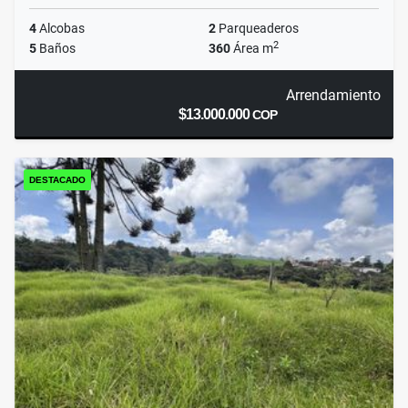
4
Alcobas
2
Parqueaderos
2
5
Baños
360
Área m
Arrendamiento
$13.000.000
COP
DESTACADO