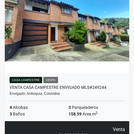
CASA CAMPESTRE
VENTA
VENTA CASA CAMPESTRE ENVIGADO MLS#249244
Envigado, Antioquia, Colombia
4
Alcobas
3
Parqueaderos
2
3
Baños
158.59
Área m
Venta