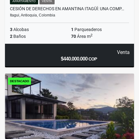
APARTAMENTO
VENTA
CESIÓN DE DERECHOS EN AMANTINA ITAGÜÍ: UNA COMP…
Itagui, Antioquia, Colombia
3
Alcobas
1
Parqueaderos
2
2
Baños
70
Área m
Venta
$440.000.000
COP
DESTACADO