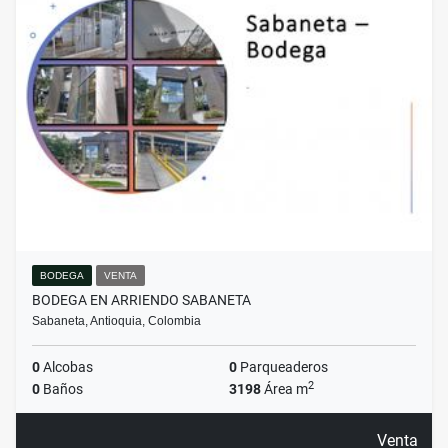
BODEGA
VENTA
BODEGA EN ARRIENDO SABANETA
Sabaneta, Antioquia, Colombia
0
Alcobas
0
Parqueaderos
2
0
Baños
3198
Área m
Venta