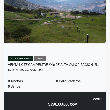
LOTE / TERRENO
VENTA
VENTA LOTE CAMPESTRE #46 DE ALTA VALORIZACIÓN, SI…
Bello, Antioquia, Colombia
0
Alcobas
0
Parqueaderos
0
Baños
Venta
$390.000.000
COP