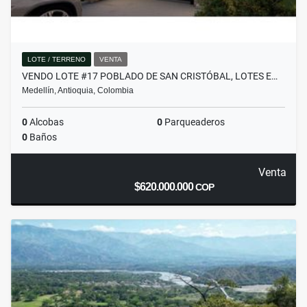
LOTE / TERRENO
VENTA
VENDO LOTE #17 POBLADO DE SAN CRISTÓBAL, LOTES E…
Medellín, Antioquia, Colombia
0
Alcobas
0
Parqueaderos
0
Baños
Venta
$620.000.000
COP