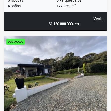
5
Alcobas
0
Parqueaderos
2
6
Baños
177
Área m
Venta
$1.120.000.000
COP
DESTACADO