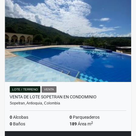
LOTE / TERRENO
VENTA
VENTA DE LOTE SOPETRAN EN CONDOMINIO
Sopetran, Antioquia, Colombia
0
Alcobas
0
Parqueaderos
2
0
Baños
189
Área m