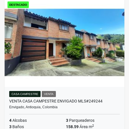
DESTACADO
CASA CAMPESTRE
VENTA
VENTA CASA CAMPESTRE ENVIGADO MLS#249244
Envigado, Antioquia, Colombia
4
Alcobas
3
Parqueaderos
2
3
Baños
158.59
Área m