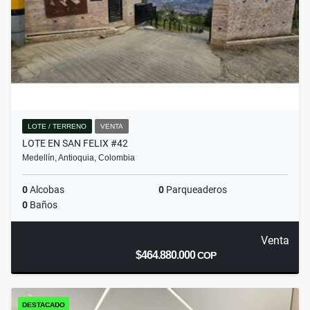
LOTE / TERRENO
VENTA
LOTE EN SAN FELIX #42
Medellín, Antioquia, Colombia
0
Alcobas
0
Parqueaderos
0
Baños
Venta
$464.880.000
COP
DESTACADO