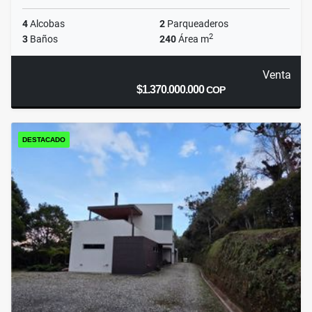
4
Alcobas
2
Parqueaderos
2
3
Baños
240
Área m
Venta
$1.370.000.000
COP
DESTACADO