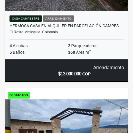
CASA CAMPESTRE
ARRENDAMIENTO
HERMOSA CASA EN ALQUILER EN PARCELACIÓN CAMPES…
El Retiro, Antioquia, Colombia
4
Alcobas
2
Parqueaderos
2
5
Baños
360
Área m
Arrendamiento
$13.000.000
COP
DESTACADO