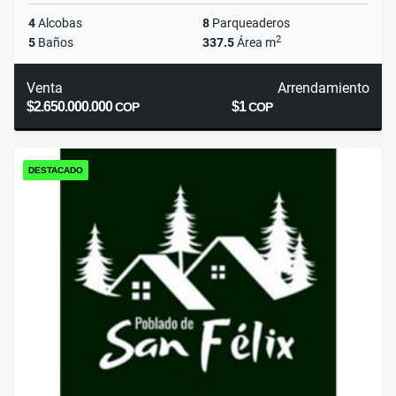
4
Alcobas
8
Parqueaderos
2
5
Baños
337.5
Área m
Venta
Arrendamiento
$2.650.000.000
$1
COP
COP
DESTACADO