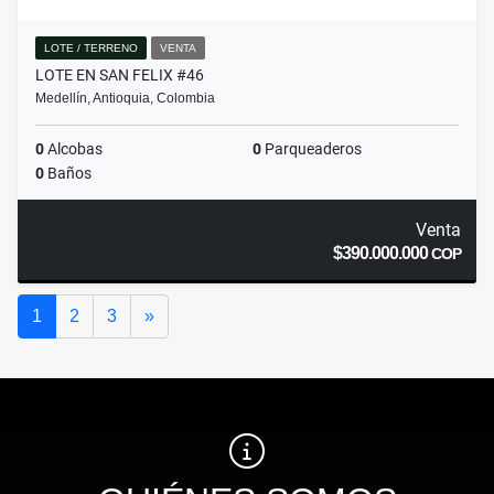
LOTE / TERRENO
VENTA
LOTE EN SAN FELIX #46
Medellín, Antioquia, Colombia
0
Alcobas
0
Parqueaderos
0
Baños
Venta
$390.000.000
COP
Siguiente
1
2
3
»