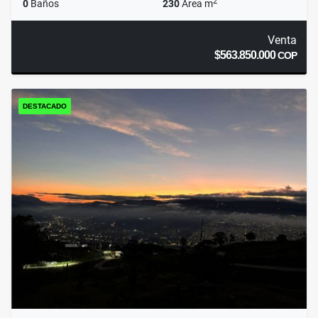
2
0
Baños
230
Área m
Venta
$563.850.000
COP
DESTACADO