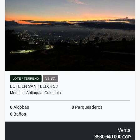
LOTE / TERRENO
VENTA
LOTE EN SAN FELIX #53
Medellín, Antioquia, Colombia
0
Alcobas
0
Parqueaderos
0
Baños
Venta
$530.640.000
COP