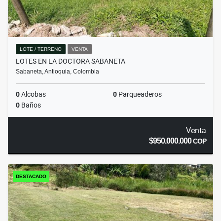
LOTE / TERRENO
VENTA
LOTES EN LA DOCTORA SABANETA
Sabaneta, Antioquia, Colombia
0
Alcobas
0
Parqueaderos
0
Baños
Venta
$950.000.000
COP
DESTACADO