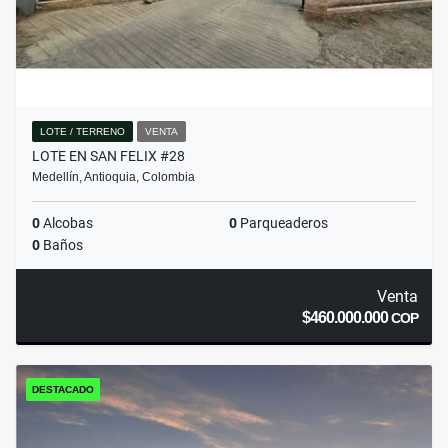
LOTE / TERRENO
VENTA
LOTE EN SAN FELIX #28
Medellín, Antioquia, Colombia
0
Alcobas
0
Parqueaderos
0
Baños
Venta
$460.000.000
COP
DESTACADO