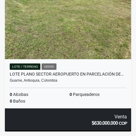
LOTE / TERRENO
VENTA
LOTE PLANO SECTOR AEROPUERTO EN PARCELACIÓN DE…
Guarne, Antioquia, Colombia
0
Alcobas
0
Parqueaderos
0
Baños
Venta
$630.000.000
COP