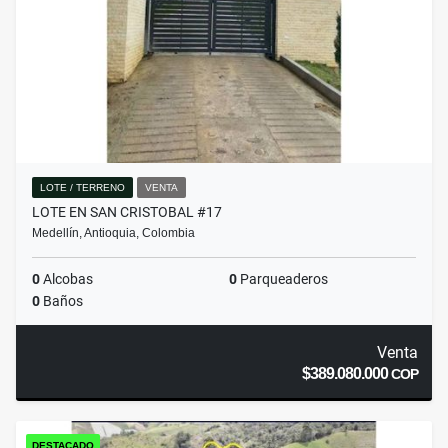
LOTE / TERRENO
VENTA
LOTE EN SAN CRISTOBAL #17
Medellín, Antioquia, Colombia
0
Alcobas
0
Parqueaderos
0
Baños
Venta
$389.080.000
COP
DESTACADO