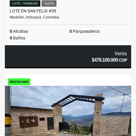
LOTE / TERRENO
VENTA
LOTE EN SAN FELIX #58
Medellín, Antioquia, Colombia
0
Alcobas
0
Parqueaderos
0
Baños
Venta
$478.100.000
COP
DESTACADO