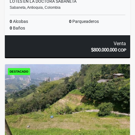
LOTES EN LA DOCTORA SABANETA
Sabaneta, Antioquia, Colombia
0
Alcobas
0
Parqueaderos
0
Baños
Venta
$800.000.000
COP
DESTACADO