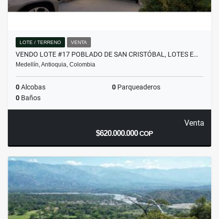
LOTE / TERRENO
VENTA
VENDO LOTE #17 POBLADO DE SAN CRISTÓBAL, LOTES E…
Medellín, Antioquia, Colombia
0
Alcobas
0
Parqueaderos
0
Baños
Venta
$620.000.000
COP