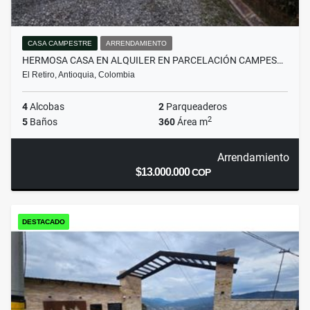
CASA CAMPESTRE
ARRENDAMIENTO
HERMOSA CASA EN ALQUILER EN PARCELACIÓN CAMPES…
El Retiro, Antioquia, Colombia
4
Alcobas
2
Parqueaderos
2
5
Baños
360
Área m
Arrendamiento
$13.000.000
COP
DESTACADO