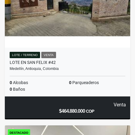
LOTE / TERRENO
VENTA
LOTE EN SAN FELIX #42
Medellín, Antioquia, Colombia
0
Alcobas
0
Parqueaderos
0
Baños
Venta
$464.880.000
COP
DESTACADO