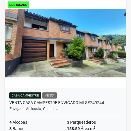
DESTACADO
CASA CAMPESTRE
VENTA
VENTA CASA CAMPESTRE ENVIGADO MLS#249244
Envigado, Antioquia, Colombia
4
Alcobas
3
Parqueaderos
2
3
Baños
158.59
Área m