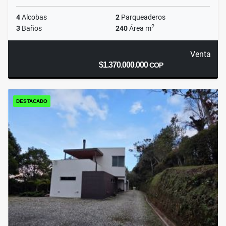
4
Alcobas
2
Parqueaderos
2
3
Baños
240
Área m
Venta
$1.370.000.000
COP
DESTACADO