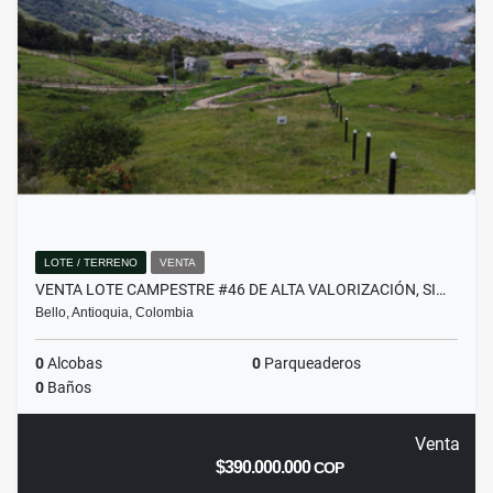
LOTE / TERRENO
VENTA
VENTA LOTE CAMPESTRE #46 DE ALTA VALORIZACIÓN, SI…
Bello, Antioquia, Colombia
0
Alcobas
0
Parqueaderos
0
Baños
Venta
$390.000.000
COP