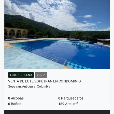
LOTE / TERRENO
VENTA
VENTA DE LOTE SOPETRAN EN CONDOMINIO
Sopetran, Antioquia, Colombia
0
Alcobas
0
Parqueaderos
2
0
Baños
189
Área m