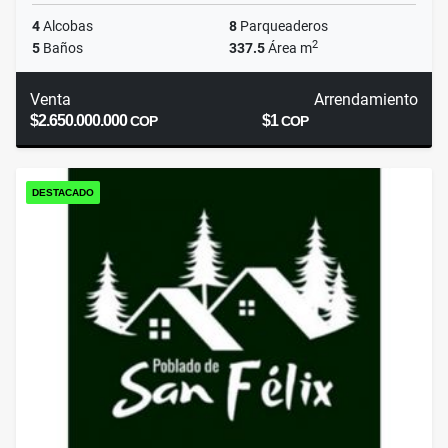
4
Alcobas
8
Parqueaderos
2
5
Baños
337.5
Área m
Venta
Arrendamiento
$2.650.000.000
$1
COP
COP
DESTACADO