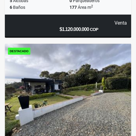
5
Alcobas
0
Parqueaderos
2
6
Baños
177
Área m
Venta
$1.120.000.000
COP
DESTACADO