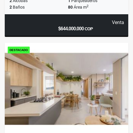
2
Alcobas
1
Parqueaderos
2
2
Baños
80
Área m
Venta
$644.000.000
COP
DESTACADO