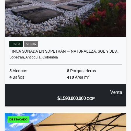
FINCA
VENTA
FINCA SOÑADA EN SOPETRÁN — NATURALEZA, SOL Y DES…
Sopetran, Antioquia, Colombia
5
Alcobas
8
Parqueaderos
2
4
Baños
410
Área m
Venta
$1.590.000.000
COP
DESTACADO