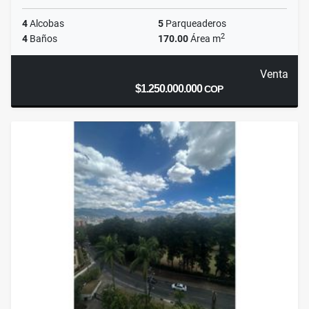
4
Alcobas
5
Parqueaderos
2
4
Baños
170.00
Área m
Venta
$1.250.000.000
COP