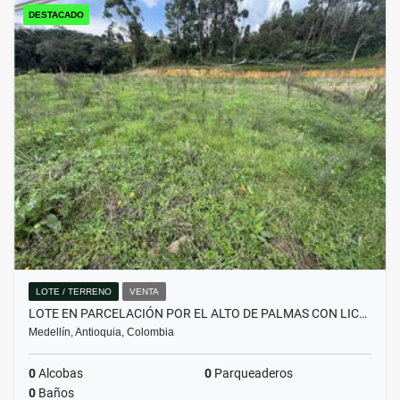
DESTACADO
LOTE / TERRENO
VENTA
LOTE EN PARCELACIÓN POR EL ALTO DE PALMAS CON LIC…
Medellín, Antioquia, Colombia
0
Alcobas
0
Parqueaderos
0
Baños