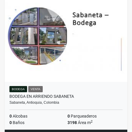
BODEGA
VENTA
BODEGA EN ARRIENDO SABANETA
Sabaneta, Antioquia, Colombia
0
Alcobas
0
Parqueaderos
2
0
Baños
3198
Área m