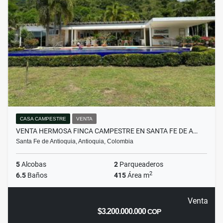
CASA CAMPESTRE
VENTA
VENTA HERMOSA FINCA CAMPESTRE EN SANTA FE DE A…
Santa Fe de Antioquia, Antioquia, Colombia
5
Alcobas
2
Parqueaderos
2
6.5
Baños
415
Área m
Venta
$3.200.000.000
COP