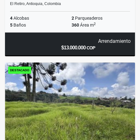
El Retiro, Antioquia, Colombia
4
Alcobas
2
Parqueaderos
2
5
Baños
360
Área m
Arrendamiento
$13.000.000
COP
DESTACADO