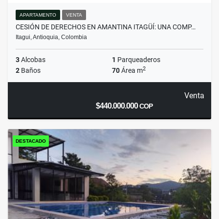
APARTAMENTO
VENTA
CESIÓN DE DERECHOS EN AMANTINA ITAGÜÍ: UNA COMP…
Itagui, Antioquia, Colombia
3
Alcobas
1
Parqueaderos
2
2
Baños
70
Área m
Venta
$440.000.000
COP
DESTACADO