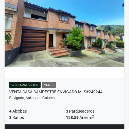
CASA CAMPESTRE
VENTA
VENTA CASA CAMPESTRE ENVIGADO MLS#249244
Envigado, Antioquia, Colombia
4
Alcobas
3
Parqueaderos
2
3
Baños
158.59
Área m