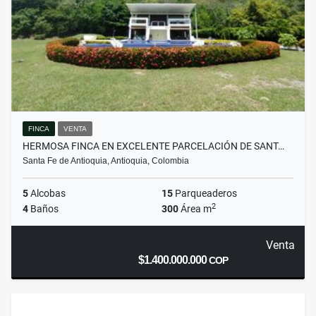
FINCA
VENTA
HERMOSA FINCA EN EXCELENTE PARCELACIÓN DE SANT…
Santa Fe de Antioquia, Antioquia, Colombia
5
Alcobas
15
Parqueaderos
2
4
Baños
300
Área m
Venta
$1.400.000.000
COP