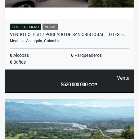
LOTE / TERRENO
VENTA
VENDO LOTE #17 POBLADO DE SAN CRISTÓBAL, LOTES E…
Medellín, Antioquia, Colombia
0
Alcobas
0
Parqueaderos
0
Baños
Venta
$620.000.000
COP