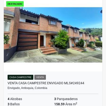
DESTACADO
CASA CAMPESTRE
VENTA
VENTA CASA CAMPESTRE ENVIGADO MLS#249244
Envigado, Antioquia, Colombia
4
Alcobas
3
Parqueaderos
2
3
Baños
158.59
Área m