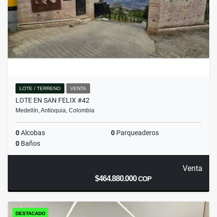
LOTE / TERRENO
VENTA
LOTE EN SAN FELIX #42
Medellín, Antioquia, Colombia
0
Alcobas
0
Parqueaderos
0
Baños
Venta
$464.880.000
COP
DESTACADO