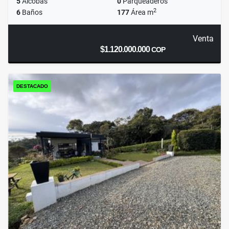
5
Alcobas
0
Parqueaderos
2
6
Baños
177
Área m
Venta
$1.120.000.000
COP
DESTACADO