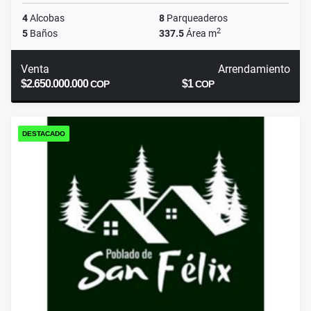
4
Alcobas
8
Parqueaderos
2
5
Baños
337.5
Área m
Venta
Arrendamiento
$2.650.000.000
$1
COP
COP
DESTACADO