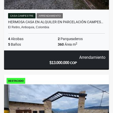
CASA CAMPESTRE
ARRENDAMIENTO
HERMOSA CASA EN ALQUILER EN PARCELACIÓN CAMPES…
El Retiro, Antioquia, Colombia
4
Alcobas
2
Parqueaderos
2
5
Baños
360
Área m
Arrendamiento
$13.000.000
COP
DESTACADO