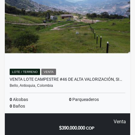
LOTE / TERRENO
VENTA
VENTA LOTE CAMPESTRE #46 DE ALTA VALORIZACIÓN, SI…
Bello, Antioquia, Colombia
0
Alcobas
0
Parqueaderos
0
Baños
Venta
$390.000.000
COP