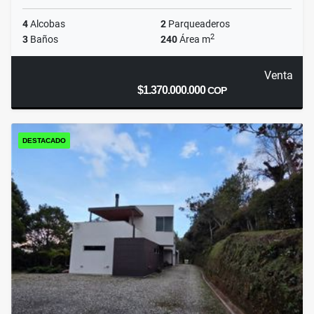
4
Alcobas
2
Parqueaderos
2
3
Baños
240
Área m
Venta
$1.370.000.000
COP
DESTACADO