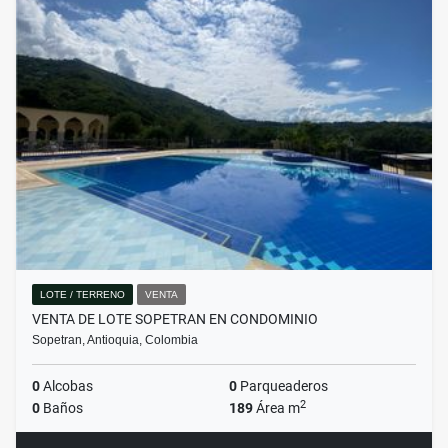
LOTE / TERRENO
VENTA
VENTA DE LOTE SOPETRAN EN CONDOMINIO
Sopetran, Antioquia, Colombia
0
Alcobas
0
Parqueaderos
2
0
Baños
189
Área m