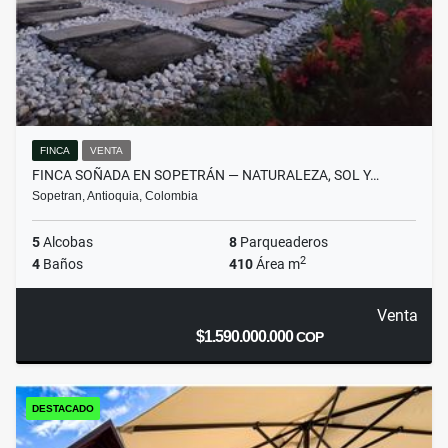
FINCA
VENTA
FINCA SOÑADA EN SOPETRÁN — NATURALEZA, SOL Y…
Sopetran, Antioquia, Colombia
5
Alcobas
8
Parqueaderos
2
4
Baños
410
Área m
Venta
$1.590.000.000
COP
DESTACADO