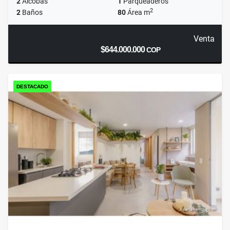
2
Alcobas
1
Parqueaderos
2
2
Baños
80
Área m
Venta
$644.000.000
COP
DESTACADO