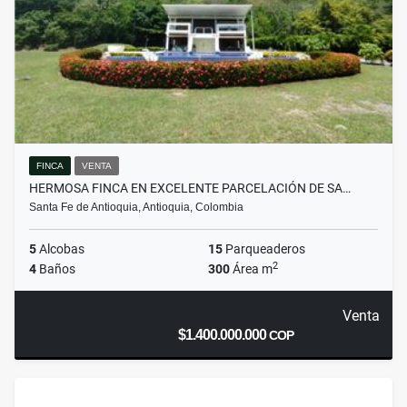
FINCA
VENTA
HERMOSA FINCA EN EXCELENTE PARCELACIÓN DE SA…
Santa Fe de Antioquia, Antioquia, Colombia
5
Alcobas
15
Parqueaderos
2
4
Baños
300
Área m
Venta
$1.400.000.000
COP