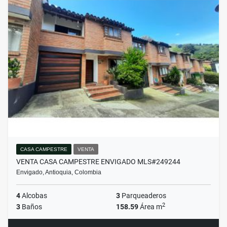
CASA CAMPESTRE
VENTA
VENTA CASA CAMPESTRE ENVIGADO MLS#249244
Envigado, Antioquia, Colombia
4
Alcobas
3
Parqueaderos
2
3
Baños
158.59
Área m