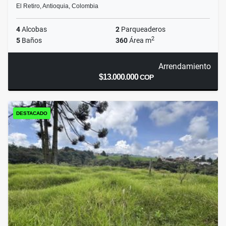
El Retiro, Antioquia, Colombia
4
Alcobas
2
Parqueaderos
2
5
Baños
360
Área m
Arrendamiento
$13.000.000
COP
DESTACADO