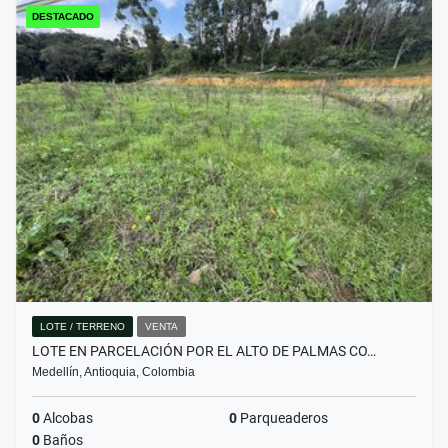
DESTACADO
LOTE / TERRENO
VENTA
LOTE EN PARCELACIÓN POR EL ALTO DE PALMAS CO…
Medellín, Antioquia, Colombia
0
Alcobas
0
Parqueaderos
0
Baños