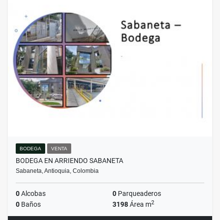
BODEGA
VENTA
BODEGA EN ARRIENDO SABANETA
Sabaneta, Antioquia, Colombia
0
Alcobas
0
Parqueaderos
2
0
Baños
3198
Área m