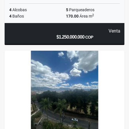
4
Alcobas
5
Parqueaderos
2
4
Baños
170.00
Área m
Venta
$1.250.000.000
COP