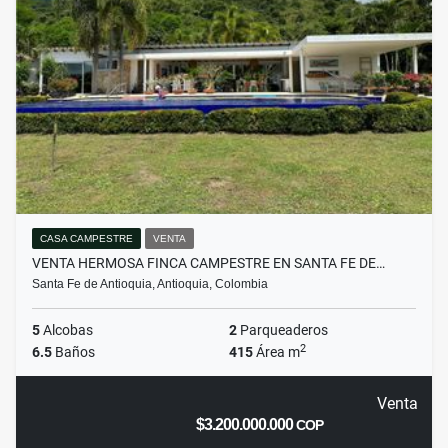
CASA CAMPESTRE
VENTA
VENTA HERMOSA FINCA CAMPESTRE EN SANTA FE DE…
Santa Fe de Antioquia, Antioquia, Colombia
5
Alcobas
2
Parqueaderos
2
6.5
Baños
415
Área m
Venta
$3.200.000.000
COP