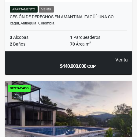
APARTAMENTO
VENTA
CESIÓN DE DERECHOS EN AMANTINA ITAGÜÍ: UNA CO…
Itagui, Antioquia, Colombia
3
Alcobas
1
Parqueaderos
2
2
Baños
70
Área m
Venta
$440.000.000
COP
DESTACADO