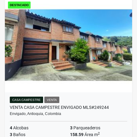
DESTACADO
CASA CAMPESTRE
VENTA
VENTA CASA CAMPESTRE ENVIGADO MLS#249244
Envigado, Antioquia, Colombia
4
Alcobas
3
Parqueaderos
2
3
Baños
158.59
Área m