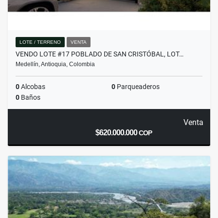
LOTE / TERRENO
VENTA
VENDO LOTE #17 POBLADO DE SAN CRISTÓBAL, LOT…
Medellín, Antioquia, Colombia
0
Alcobas
0
Parqueaderos
0
Baños
Venta
$620.000.000
COP