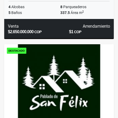
4
Alcobas
8
Parqueaderos
2
5
Baños
337.5
Área m
Venta
Arrendamiento
$2.650.000.000
$1
COP
COP
DESTACADO