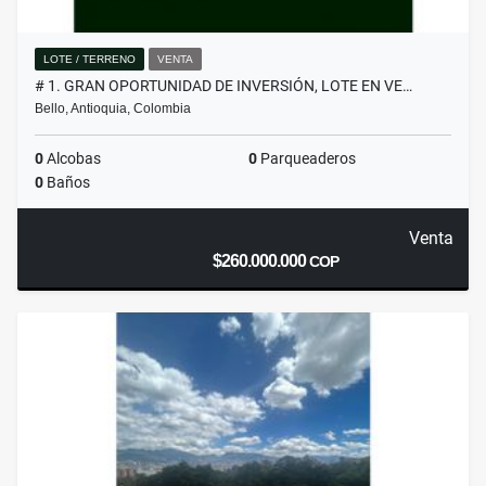
LOTE / TERRENO
VENTA
# 1. GRAN OPORTUNIDAD DE INVERSIÓN, LOTE EN VE…
Bello, Antioquia, Colombia
0
Alcobas
0
Parqueaderos
0
Baños
Venta
$260.000.000
COP