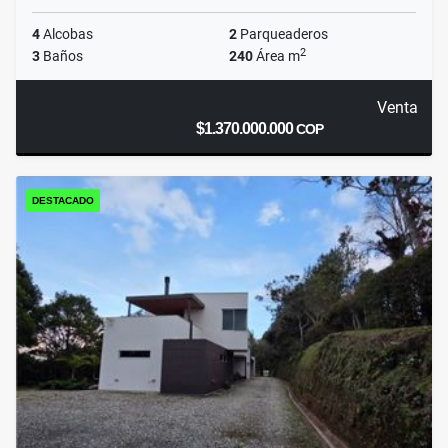
4
Alcobas
2
Parqueaderos
2
3
Baños
240
Área m
Venta
$1.370.000.000
COP
DESTACADO