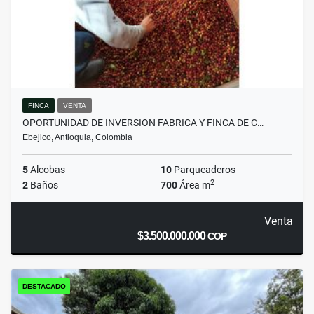
FINCA
VENTA
OPORTUNIDAD DE INVERSION FABRICA Y FINCA DE C…
Ebejico, Antioquia, Colombia
5
Alcobas
10
Parqueaderos
2
2
Baños
700
Área m
Venta
$3.500.000.000
COP
DESTACADO