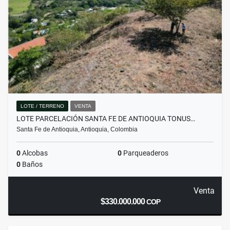
LOTE / TERRENO
VENTA
LOTE PARCELACIÓN SANTA FE DE ANTIOQUIA TONUS…
Santa Fe de Antioquia, Antioquia, Colombia
0
Alcobas
0
Parqueaderos
0
Baños
Venta
$330.000.000
COP