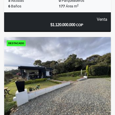
5
Alcobas
0
Parqueaderos
2
6
Baños
177
Área m
Venta
$1.120.000.000
COP
DESTACADO