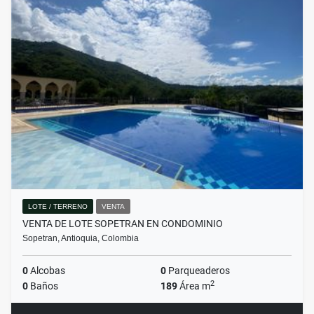
LOTE / TERRENO
VENTA
VENTA DE LOTE SOPETRAN EN CONDOMINIO
Sopetran, Antioquia, Colombia
0
Alcobas
0
Parqueaderos
2
0
Baños
189
Área m