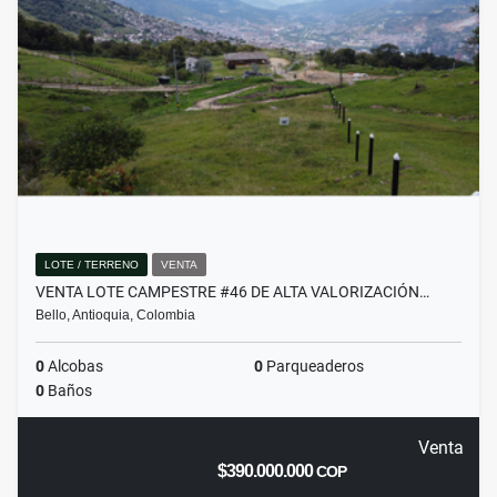
LOTE / TERRENO
VENTA
VENTA LOTE CAMPESTRE #46 DE ALTA VALORIZACIÓN…
Bello, Antioquia, Colombia
0
Alcobas
0
Parqueaderos
0
Baños
Venta
$390.000.000
COP