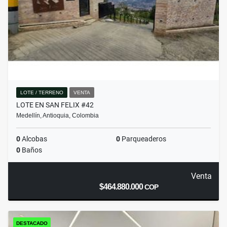
LOTE / TERRENO
VENTA
LOTE EN SAN FELIX #42
Medellín, Antioquia, Colombia
0
Alcobas
0
Parqueaderos
0
Baños
Venta
$464.880.000
COP
DESTACADO