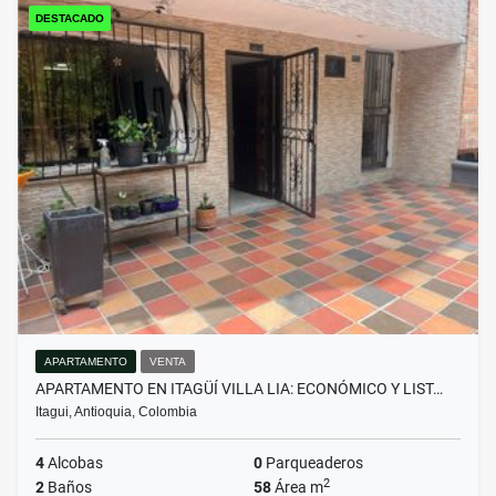
DESTACADO
APARTAMENTO
VENTA
APARTAMENTO EN ITAGÜÍ VILLA LIA: ECONÓMICO Y LIST…
Itagui, Antioquia, Colombia
4
Alcobas
0
Parqueaderos
2
2
Baños
58
Área m