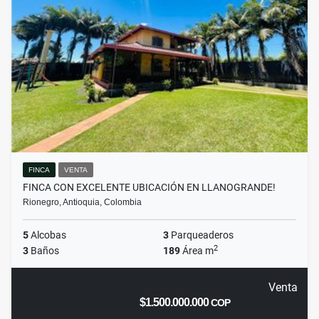
FINCA
VENTA
FINCA CON EXCELENTE UBICACIÓN EN LLANOGRANDE!
Rionegro, Antioquia, Colombia
5
Alcobas
3
Parqueaderos
2
3
Baños
189
Área m
Venta
$1.500.000.000
COP