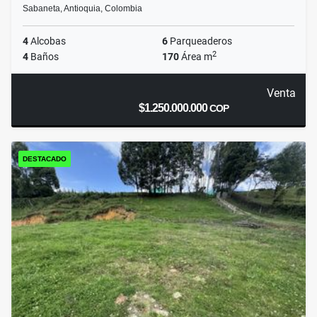
Sabaneta, Antioquia, Colombia
4
Alcobas
6
Parqueaderos
2
4
Baños
170
Área m
Venta
$1.250.000.000
COP
DESTACADO