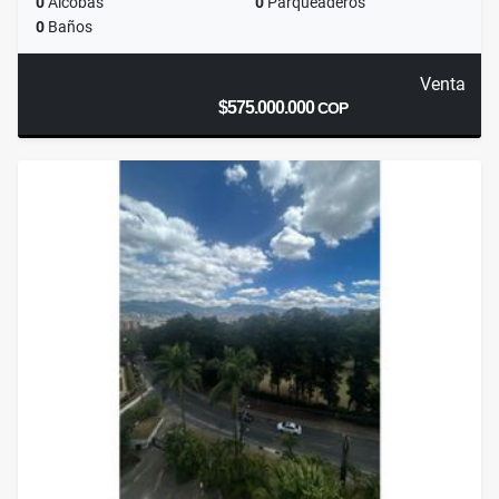
0
Alcobas
0
Parqueaderos
0
Baños
Venta
$575.000.000
COP