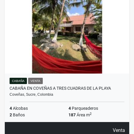
CABAÑA
VENTA
CABAÑA EN COVEÑAS A TRES CUADRAS DE LA PLAYA
Coveñas, Sucre, Colombia
4
Alcobas
4
Parqueaderos
2
2
Baños
187
Área m
Venta