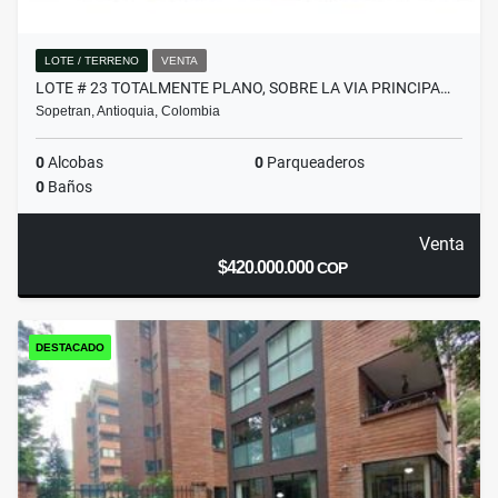
LOTE / TERRENO
VENTA
LOTE # 23 TOTALMENTE PLANO, SOBRE LA VIA PRINCIPA…
Sopetran, Antioquia, Colombia
0
Alcobas
0
Parqueaderos
0
Baños
Venta
$420.000.000
COP
DESTACADO