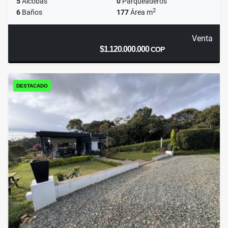
5
Alcobas
0
Parqueaderos
2
6
Baños
177
Área m
Venta
$1.120.000.000
COP
DESTACADO