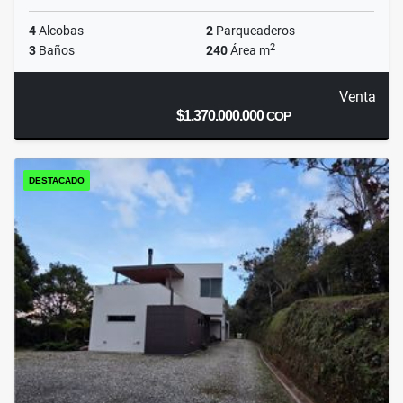
4
Alcobas
2
Parqueaderos
2
3
Baños
240
Área m
Venta
$1.370.000.000
COP
DESTACADO