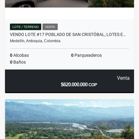
LOTE / TERRENO
VENTA
VENDO LOTE #17 POBLADO DE SAN CRISTÓBAL, LOTES E…
Medellín, Antioquia, Colombia
0
Alcobas
0
Parqueaderos
0
Baños
Venta
$620.000.000
COP