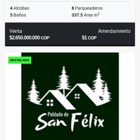
4
Alcobas
8
Parqueaderos
2
5
Baños
337.5
Área m
Venta
Arrendamiento
$2.650.000.000
$1
COP
COP
DESTACADO