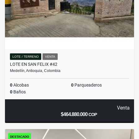
LOTE / TERRENO
VENTA
LOTE EN SAN FELIX #42
Medellín, Antioquia, Colombia
0
Alcobas
0
Parqueaderos
0
Baños
Venta
$464.880.000
COP
DESTACADO