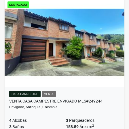
DESTACADO
CASA CAMPESTRE
VENTA
VENTA CASA CAMPESTRE ENVIGADO MLS#249244
Envigado, Antioquia, Colombia
4
Alcobas
3
Parqueaderos
2
3
Baños
158.59
Área m