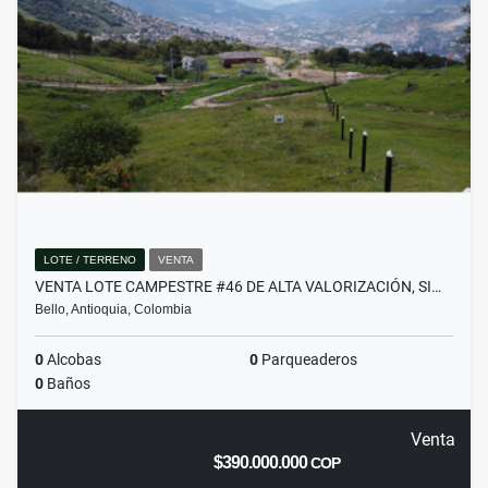
LOTE / TERRENO
VENTA
VENTA LOTE CAMPESTRE #46 DE ALTA VALORIZACIÓN, SI…
Bello, Antioquia, Colombia
0
Alcobas
0
Parqueaderos
0
Baños
Venta
$390.000.000
COP