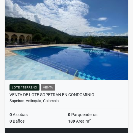
LOTE / TERRENO
VENTA
VENTA DE LOTE SOPETRAN EN CONDOMINIO
Sopetran, Antioquia, Colombia
0
Alcobas
0
Parqueaderos
2
0
Baños
189
Área m