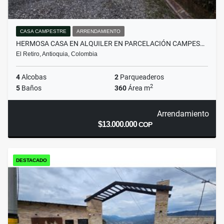
CASA CAMPESTRE
ARRENDAMIENTO
HERMOSA CASA EN ALQUILER EN PARCELACIÓN CAMPES…
El Retiro, Antioquia, Colombia
4
Alcobas
2
Parqueaderos
2
5
Baños
360
Área m
Arrendamiento
$13.000.000
COP
DESTACADO