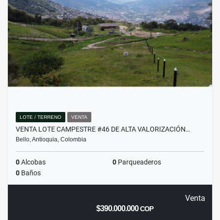
LOTE / TERRENO
VENTA
VENTA LOTE CAMPESTRE #46 DE ALTA VALORIZACIÓN…
Bello, Antioquia, Colombia
0
Alcobas
0
Parqueaderos
0
Baños
Venta
$390.000.000
COP