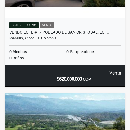
LOTE / TERRENO
VENTA
VENDO LOTE #17 POBLADO DE SAN CRISTÓBAL, LOT…
Medellín, Antioquia, Colombia
0
Alcobas
0
Parqueaderos
0
Baños
Venta
$620.000.000
COP