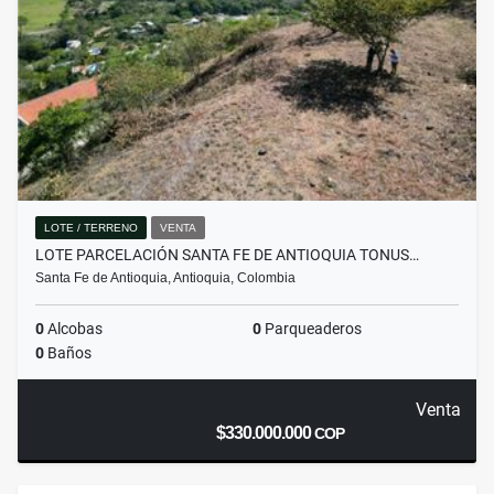
LOTE / TERRENO
VENTA
LOTE PARCELACIÓN SANTA FE DE ANTIOQUIA TONUS…
Santa Fe de Antioquia, Antioquia, Colombia
0
Alcobas
0
Parqueaderos
0
Baños
Venta
$330.000.000
COP