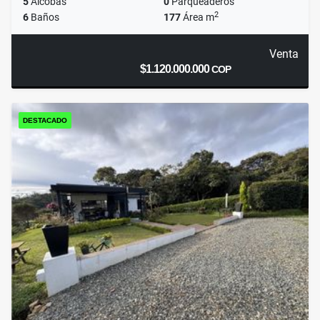
5
Alcobas
0
Parqueaderos
2
6
Baños
177
Área m
Venta
$1.120.000.000
COP
DESTACADO