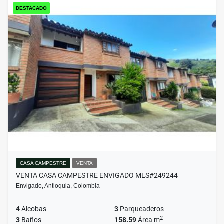
DESTACADO
CASA CAMPESTRE
VENTA
VENTA CASA CAMPESTRE ENVIGADO MLS#249244
Envigado, Antioquia, Colombia
4
Alcobas
3
Parqueaderos
2
3
Baños
158.59
Área m