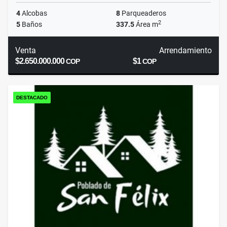
4
Alcobas
8
Parqueaderos
2
5
Baños
337.5
Área m
Venta
Arrendamiento
$2.650.000.000
$1
COP
COP
DESTACADO