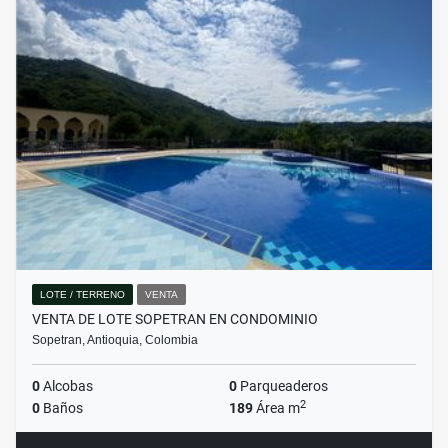
LOTE / TERRENO
VENTA
VENTA DE LOTE SOPETRAN EN CONDOMINIO
Sopetran, Antioquia, Colombia
0
Alcobas
0
Parqueaderos
2
0
Baños
189
Área m