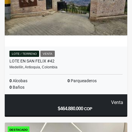
LOTE / TERRENO
VENTA
LOTE EN SAN FELIX #42
Medellín, Antioquia, Colombia
0
Alcobas
0
Parqueaderos
0
Baños
Venta
$464.880.000
COP
DESTACADO