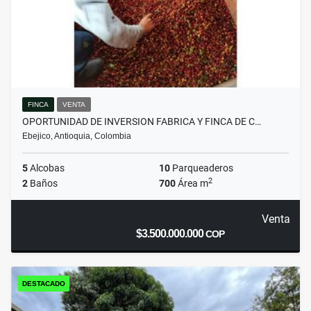
FINCA
VENTA
OPORTUNIDAD DE INVERSION FABRICA Y FINCA DE C…
Ebejico, Antioquia, Colombia
5
Alcobas
10
Parqueaderos
2
2
Baños
700
Área m
Venta
$3.500.000.000
COP
DESTACADO