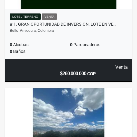
LOTE / TERRENO
VENTA
# 1. GRAN OPORTUNIDAD DE INVERSIÓN, LOTE EN VE…
Bello, Antioquia, Colombia
0
Alcobas
0
Parqueaderos
0
Baños
Venta
$260.000.000
COP