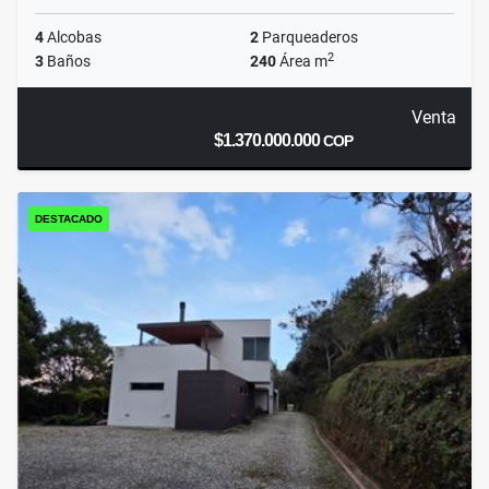
4
Alcobas
2
Parqueaderos
2
3
Baños
240
Área m
Venta
$1.370.000.000
COP
DESTACADO