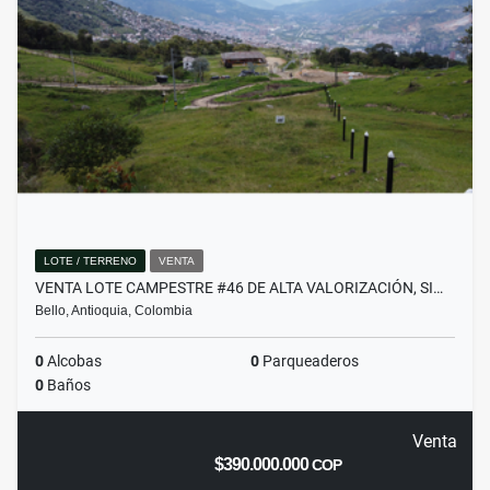
LOTE / TERRENO
VENTA
VENTA LOTE CAMPESTRE #46 DE ALTA VALORIZACIÓN, SI…
Bello, Antioquia, Colombia
0
Alcobas
0
Parqueaderos
0
Baños
Venta
$390.000.000
COP