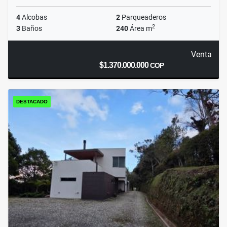
4
Alcobas
2
Parqueaderos
2
3
Baños
240
Área m
Venta
$1.370.000.000
COP
DESTACADO