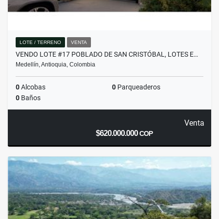
LOTE / TERRENO
VENTA
VENDO LOTE #17 POBLADO DE SAN CRISTÓBAL, LOTES E…
Medellín, Antioquia, Colombia
0
Alcobas
0
Parqueaderos
0
Baños
Venta
$620.000.000
COP