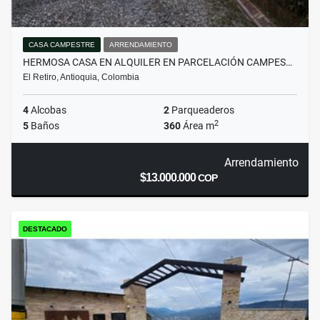
CASA CAMPESTRE
ARRENDAMIENTO
HERMOSA CASA EN ALQUILER EN PARCELACIÓN CAMPES…
El Retiro, Antioquia, Colombia
4
Alcobas
2
Parqueaderos
2
5
Baños
360
Área m
Arrendamiento
$13.000.000
COP
DESTACADO