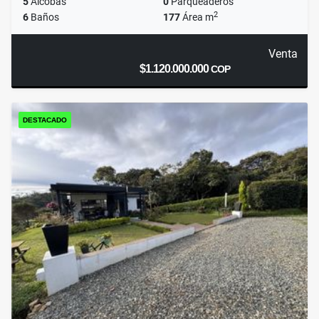
5
Alcobas
0
Parqueaderos
2
6
Baños
177
Área m
Venta
$1.120.000.000
COP
DESTACADO