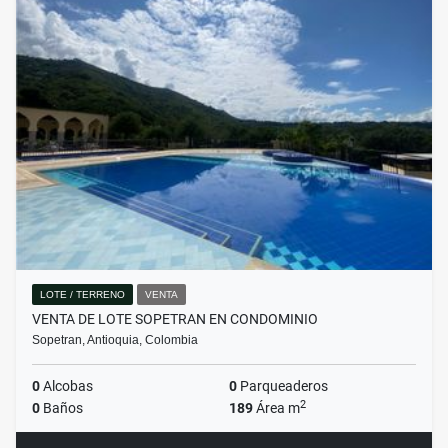
LOTE / TERRENO
VENTA
VENTA DE LOTE SOPETRAN EN CONDOMINIO
Sopetran, Antioquia, Colombia
0
Alcobas
0
Parqueaderos
2
0
Baños
189
Área m