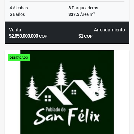
4
Alcobas
8
Parqueaderos
2
5
Baños
337.5
Área m
Venta
Arrendamiento
$2.650.000.000
$1
COP
COP
DESTACADO