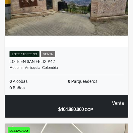
LOTE / TERRENO
VENTA
LOTE EN SAN FELIX #42
Medellín, Antioquia, Colombia
0
Alcobas
0
Parqueaderos
0
Baños
Venta
$464.880.000
COP
DESTACADO