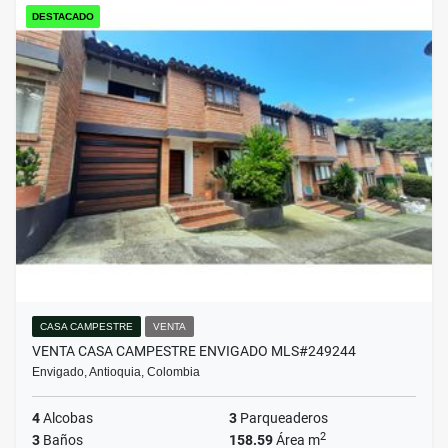
DESTACADO
CASA CAMPESTRE
VENTA
VENTA CASA CAMPESTRE ENVIGADO MLS#249244
Envigado, Antioquia, Colombia
4
Alcobas
3
Parqueaderos
2
3
Baños
158.59
Área m