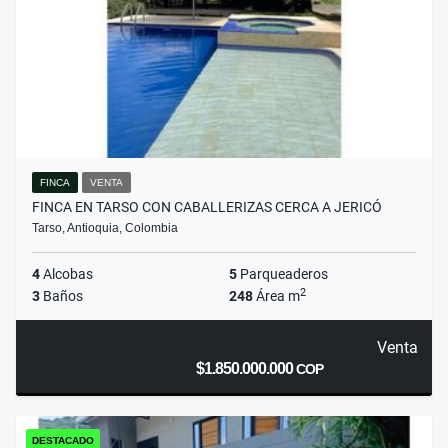
FINCA
VENTA
FINCA EN TARSO CON CABALLERIZAS CERCA A JERICÓ
Tarso, Antioquia, Colombia
4
Alcobas
5
Parqueaderos
2
3
Baños
248
Área m
Venta
$1.850.000.000
COP
DESTACADO