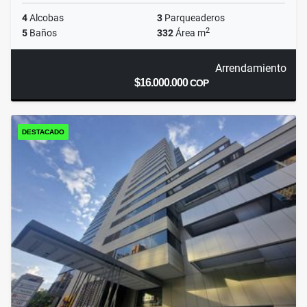
4
Alcobas
3
Parqueaderos
2
5
Baños
332
Área m
Arrendamiento
$16.000.000
COP
DESTACADO