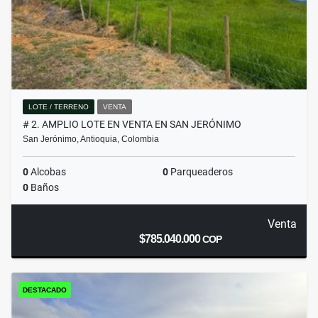
LOTE / TERRENO
VENTA
# 2. AMPLIO LOTE EN VENTA EN SAN JERÓNIMO
San Jerónimo, Antioquia, Colombia
0
Alcobas
0
Parqueaderos
0
Baños
Venta
$785.040.000
COP
DESTACADO