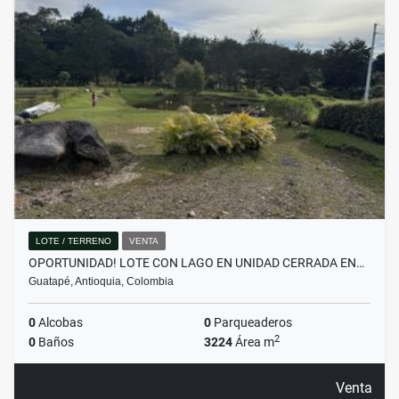
LOTE / TERRENO
VENTA
OPORTUNIDAD! LOTE CON LAGO EN UNIDAD CERRADA EN…
Guatapé, Antioquia, Colombia
0
Alcobas
0
Parqueaderos
2
0
Baños
3224
Área m
Venta