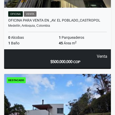
OFICINA
VENTA
OFICINA PARA VENTA EN _AV. EL POBLADO_CASTROPOL
Medellín, Antioquia, Colombia
0
Alcobas
1
Parqueaderos
2
1
Baño
45
Área m
Venta
$500.000.000
COP
DESTACADO