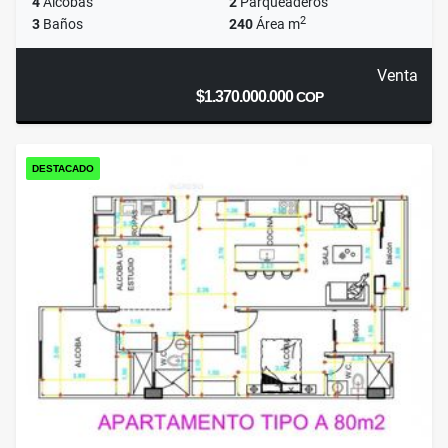
4
Alcobas
2
Parqueaderos
2
3
Baños
240
Área m
Venta
$1.370.000.000
COP
DESTACADO