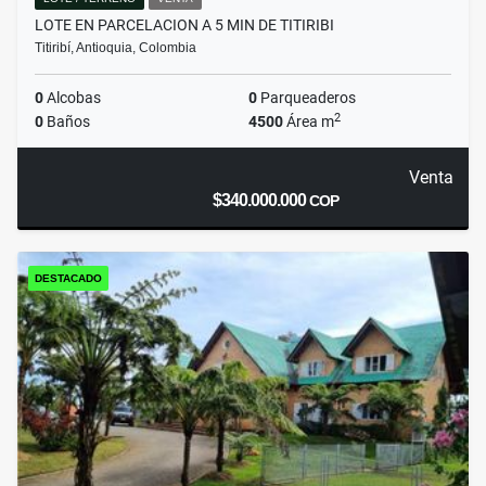
LOTE EN PARCELACION A 5 MIN DE TITIRIBI
Titiribí, Antioquia, Colombia
0
Alcobas
0
Parqueaderos
2
0
Baños
4500
Área m
Venta
$340.000.000
COP
DESTACADO