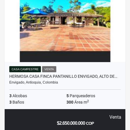
CASA CAMPESTRE
VENTA
HERMOSA CASA FINCA PANTANILLO ENVIGADO, ALTO DE…
Envigado, Antioquia, Colombia
3
Alcobas
5
Parqueaderos
2
3
Baños
300
Área m
Venta
$2.650.000.000
COP