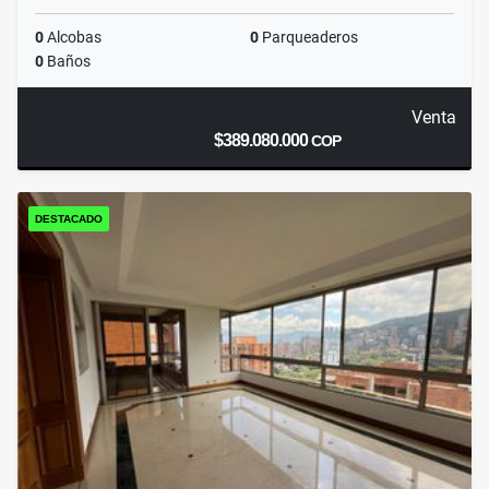
0
Alcobas
0
Parqueaderos
0
Baños
Venta
$389.080.000
COP
DESTACADO