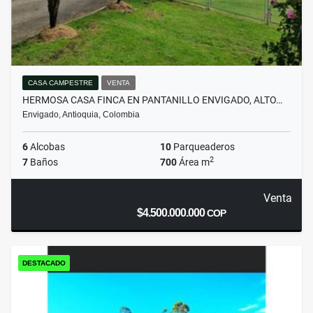
CASA CAMPESTRE
VENTA
HERMOSA CASA FINCA EN PANTANILLO ENVIGADO, ALTO…
Envigado, Antioquia, Colombia
6
Alcobas
10
Parqueaderos
2
7
Baños
700
Área m
Venta
$4.500.000.000
COP
DESTACADO