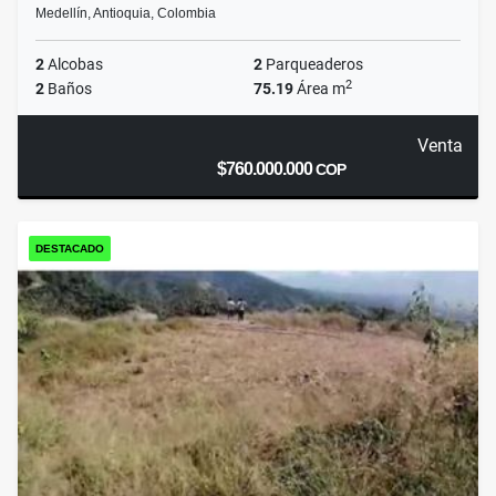
Medellín, Antioquia, Colombia
2
Alcobas
2
Parqueaderos
2
2
Baños
75.19
Área m
Venta
$760.000.000
COP
DESTACADO