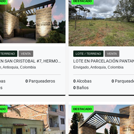
ADO
DESTACADO
$3.950.000.000
$580.000.000
/ TERRENO
VENTA
LOTE / TERRENO
VENTA
LOTE EN SAN CRISTOBAL #7, HERMOSA VISTA PANORAMICA EN PARCELACION
n, Antioquia, Colombia
Envigado, Antioquia, Colombia
bas
0
Parqueaderos
0
Alcobas
0
Parquead
s
0
Baños
Venta
ADO
DESTACADO
$357.480.000
$2.000.000.000