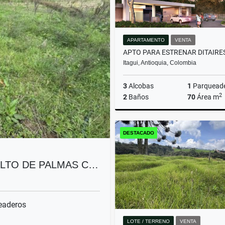
APARTAMENTO
VENTA
Itagui, Antioquia, Colombia
3
Alcobas
1
Parquead
2
2
Baños
70
Área m
DESTACADO
$550.000.000
ALTO DE PALMAS C…
eaderos
LOTE / TERRENO
VENTA