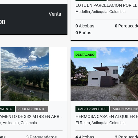
Medellín, Antioquia, Colombia
Venta
00
0
Alcobas
0
Parquead
0
Baños
DESTACADO
$600.000.000
AMENTO
ARRENDAMIENTO
CASA CAMPESTRE
ARRENDAMIENT
APARTAMENTO DE 332 MTRS EN ARRIENDO EN EL POBLADO, MEDELLÍN
n, Antioquia, Colombia
El Retiro, Antioquia, Colombia
bas
3
Parqueaderos
4
Alcobas
2
Parquead