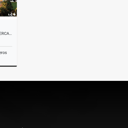
VENTA LOTE CAMPESTRE#58 CERCA A MEDELLÍN, VISTA PANORÁMICA SIN PEAJE
eros
Venta