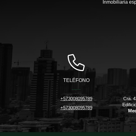
Inmobiliaria es
TELÉFONO
+573008095789
Cra. 4
Edific
+573008095789
Med