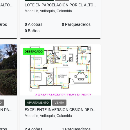
LOTE EN PARCELACIÓN POR EL ALTO DE PALMAS CON LICENCIA
LOTE EN PARCELACIÓN POR EL ALTO DE PALMAS CON LICENCIA
Medellín, Antioquia, Colombia
eros
0
Alcobas
0
Parqueaderos
0
Baños
Venta
Venta
DESTACADO
$800.000.000
O
APARTAMENTO
VENTA
HERMOSA CASA EN ALQUILER EN PARCELACIÓN CAMPESTRE EN EL RETIRO
EXCELENTE INVERSION CESION DE DERECHOS ACABADO MODERNO -FLORESTA
Medellín, Antioquia, Colombia
eros
2
Alcobas
1
Parqueaderos