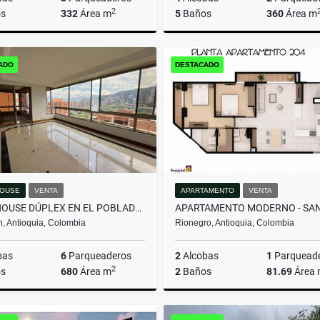
2
s
332
Área m
5
Baños
360
Área m
Arrendamiento
Arrenda
ADO
DESTACADO
$16.000.000
$13.000.000
OUSE
VENTA
APARTAMENTO
VENTA
PENTHOUSE DÚPLEX EN EL POBLADO: VISTAS, ESPACIOS Y EXCLUSIVIDAD.
n, Antioquia, Colombia
Rionegro, Antioquia, Colombia
bas
6
Parqueaderos
2
Alcobas
1
Parquead
2
s
680
Área m
2
Baños
81.69
Área
Venta