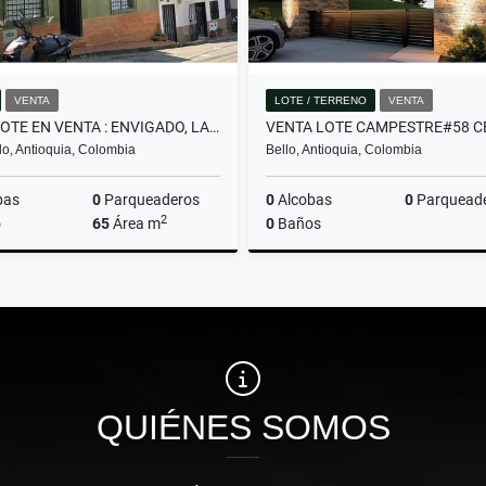
VENTA
LOTE / TERRENO
VENTA
CASALOTE EN VENTA : ENVIGADO, LA SEBASTIANA
o, Antioquia, Colombia
Bello, Antioquia, Colombia
bas
0
Parqueaderos
0
Alcobas
0
Parquead
2
o
65
Área m
0
Baños
Venta
$430.000.000
$382.480.000
QUIÉNES SOMOS