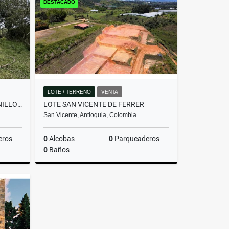
DESTACADO
$2.800.000.000
LOTE / TERRENO
VENTA
LOTE EN PARCELACIÓN PANTANILLO ENVIGADO ALTOS DE LA MANUELA
LOTE SAN VICENTE DE FERRER
San Vicente, Antioquia, Colombia
eros
0
Alcobas
0
Parqueaderos
0
Baños
Venta
Venta
$205.000.000