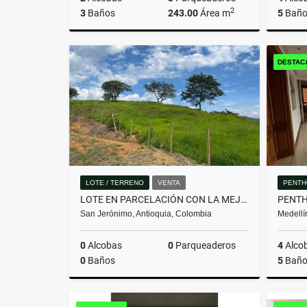
2
3
Baños
243.00
Área m
5
Baño
Venta
DESTAC
$2.650.000.000
LOTE / TERRENO
VENTA
PENTH
LOTE EN PARCELACIÓN CON LA MEJOR VISTA DEL SECTOR
San Jerónimo, Antioquia, Colombia
Medellí
0
Alcobas
0
Parqueaderos
4
Alco
0
Baños
5
Baño
Venta