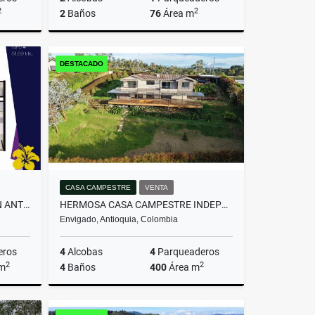
2
2
2
Baños
76
Área m
miento
Venta
DESTACADO
$607.200.000
CASA CAMPESTRE
VENTA
APARTAMENTO MODERNO - SAN ANTONIO DE PEREIRA
HERMOSA CASA CAMPESTRE INDEPENDIENTE EN EL ALTO DE LAS PALMAS
Envigado, Antioquia, Colombia
eros
4
Alcobas
4
Parqueaderos
2
2
 m
4
Baños
400
Área m
Venta
Venta