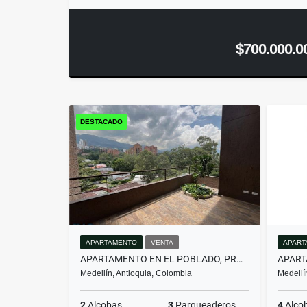
$700.000.0
DESTACADO
APARTAMENTO
VENTA
APART
APARTAMENTO EN EL POBLADO, PROYECTO NUEVO PARA DIS...(MLS#259674)
Medellín, Antioquia, Colombia
Medellí
2
Alcobas
3
Parqueaderos
4
Alco