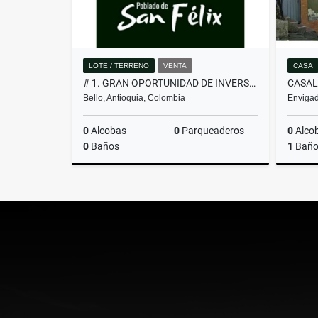
LOTE / TERRENO
VENTA
CASA
# 1. GRAN OPORTUNIDAD DE INVERSIÓN, LOTE EN VENTA EN SAN FÉLIX
Bello, Antioquia, Colombia
Envigad
0
Alcobas
0
Parqueaderos
0
Alco
0
Baños
1
Bañ
Venta
$260.000.000