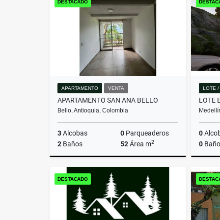
DESTACADO
DESTAC
$699.360.000
APARTAMENTO
VENTA
LOTE 
APARTAMENTO SAN ANA BELLO
Bello, Antioquia, Colombia
Medellí
3
Alcobas
0
Parqueaderos
0
Alco
2
2
Baños
52
Área m
0
Baño
Venta
DESTACADO
DESTAC
$280.000.000.000