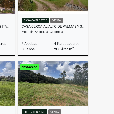
CASA CAMPESTRE
VENTA
APTO PARA ESTRENAR DITAIRES ITAGUI
CASA CERCA AL ALTO DE PALMAS Y SANTA ELENA
Medellín, Antioquia, Colombia
eros
4
Alcobas
4
Parqueaderos
2
3
Baños
200
Área m
Venta
Venta
DESTACADO
$1.200.000.000
LOTE / TERRENO
VENTA