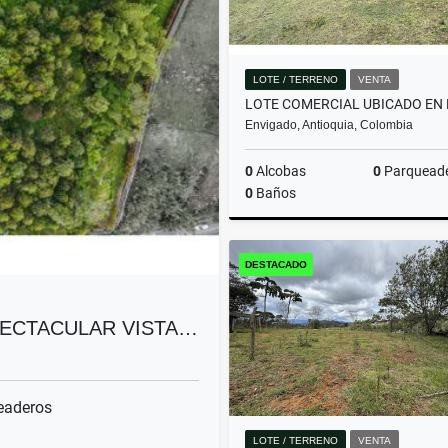
LOTE / TERRENO
VENTA
Envigado, Antioquia, Colombia
0
Alcobas
0
Parquead
0
Baños
DESTACADO
$9.999.999.999
PECTACULAR VISTA…
eaderos
LOTE / TERRENO
VENTA