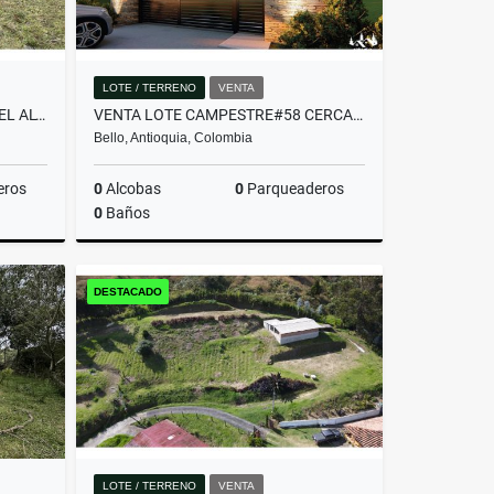
LOTE / TERRENO
VENTA
LOTE COMERCIAL UBICADO EN EL ALTO DE PALMAS ANTES DEL PEAJE
VENTA LOTE CAMPESTRE#58 CERCA A MEDELLÍN, VISTA PANORÁMICA SIN PEAJE
Bello, Antioquia, Colombia
eros
0
Alcobas
0
Parqueaderos
0
Baños
Venta
Venta
DESTACADO
$382.480.000
LOTE / TERRENO
VENTA