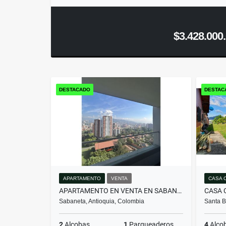
$3.428.000
DESTACADO
DESTAC
APARTAMENTO
VENTA
CASA 
APARTAMENTO EN VENTA EN SABANETA | SECTOR EL CARMELO
Sabaneta, Antioquia, Colombia
Santa B
2
Alcobas
1
Parqueaderos
4
Alco