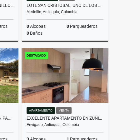
LOTE EN PARCELACIÓN PANTANILLO ENVIGADO ALTOS DE LA MANUELA
LOTE SAN CRISTÓBAL, UNO DE LOS MEJORES LOTES DE LA PARCELACIÓN
Medellín, Antioquia, Colombia
eros
0
Alcobas
0
Parqueaderos
0
Baños
Venta
Venta
DESTACADO
$590.000.000
APARTAMENTO
VENTA
HERMOSA CASA CAMPESTRE EN PANTANILLO ENVIGADO
EXCELENTE APARTAMENTO EN ZÚÑIGA | UBICACIÓN ESTRATÉGICA Y SEGURA
Envigado, Antioquia, Colombia
eros
3
Alcobas
1
Parqueaderos