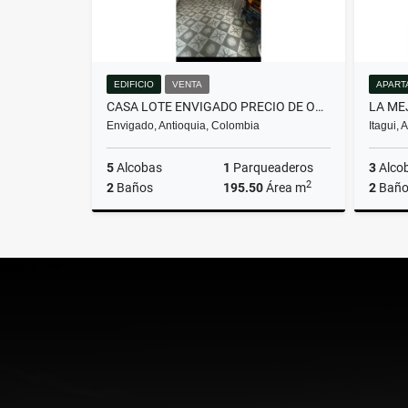
EDIFICIO
VENTA
APART
CASA LOTE ENVIGADO PRECIO DE OPORTUNIDAD
Envigado, Antioquia, Colombia
Itagui,
5
Alcobas
1
Parqueaderos
3
Alco
2
2
Baños
195.50
Área m
2
Baño
Venta
$1.350.000.000