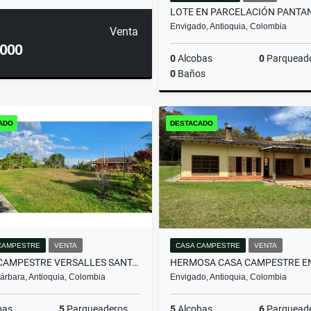
Envigado, Antioquia, Colombia
Venta
.000
0
Alcobas
0
Parquead
0
Baños
ADO
DESTACADO
$2.000.000.000
CAMPESTRE
VENTA
CASA CAMPESTRE
VENTA
CASA CAMPESTRE VERSALLES SANTA BARBARA
árbara, Antioquia, Colombia
Envigado, Antioquia, Colombia
bas
5
Parqueaderos
5
Alcobas
6
Parquead