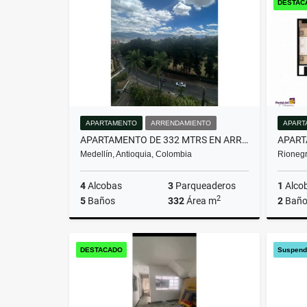
DESTAC
$563.850.000
$1.200.
APARTAMENTO
ARRENDAMIENTO
APART
APARTAMENTO DE 332 MTRS EN ARRIENDO EN EL POBLADO, MEDELLÍN
Medellín, Antioquia, Colombia
Rionegr
4
Alcobas
3
Parqueaderos
1
Alco
2
5
Baños
332
Área m
2
Baño
Arrendamiento
DESTACADO
Suspend
$16.000.000