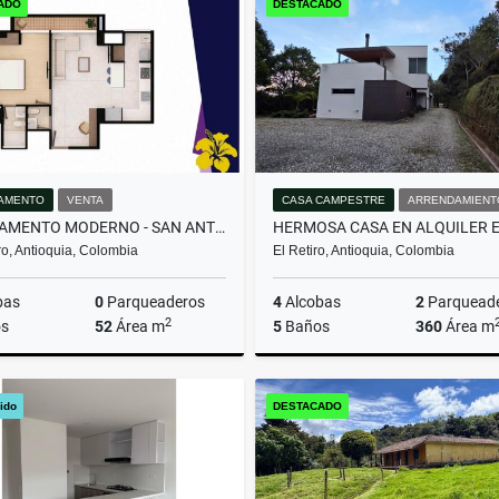
ADO
DESTACADO
000.000
$1
$1.100.000.000
AMENTO
VENTA
CASA CAMPESTRE
ARRENDAMIENT
APARTAMENTO MODERNO - SAN ANTONIO DE PEREIRA
o, Antioquia, Colombia
El Retiro, Antioquia, Colombia
bas
0
Parqueaderos
4
Alcobas
2
Parquead
2
s
52
Área m
5
Baños
360
Área m
Venta
Arrenda
ido
DESTACADO
$410.000.000
$13.000.000