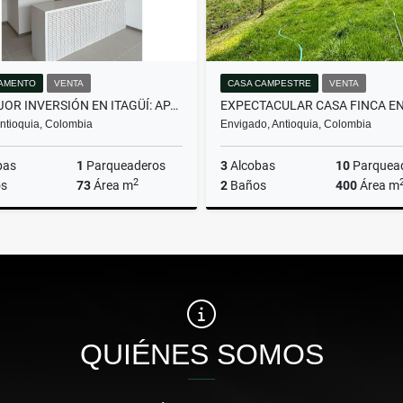
AMENTO
VENTA
CASA CAMPESTRE
VENTA
LA MEJOR INVERSIÓN EN ITAGÜÍ: APARTAMENTO CON GRAN UBICACIÓN.
 Antioquia, Colombia
Envigado, Antioquia, Colombia
bas
1
Parqueaderos
3
Alcobas
10
Parquea
2
s
73
Área m
2
Baños
400
Área m
Venta
$600.000.000
$8.839.490.000
QUIÉNES SOMOS