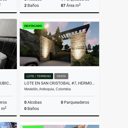
2
2
2
Baños
87
Área m
Venta
Venta
DESTACADO
$780.000.000
LOTE / TERRENO
VENTA
AMPLIA CASA CON EXCELENTE UBICACIÓN EN ENVIGADO!(MLS#252487)
LOTE EN SAN CRISTOBAL #7, HERMOSA VISTA PANORAMICA EN PARCELACION
Medellín, Antioquia, Colombia
eros
0
Alcobas
0
Parqueaderos
2
a m
0
Baños
Venta
Venta