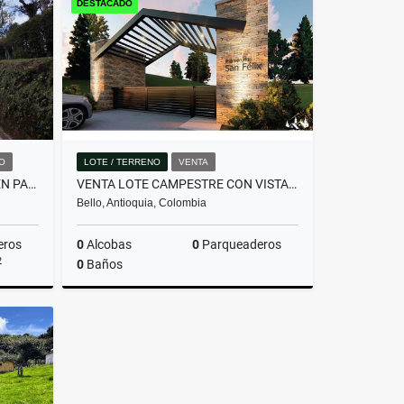
DESTACADO
$357.480.000
O
LOTE / TERRENO
VENTA
HERMOSA CASA EN ALQUILER EN PARCELACIÓN CAMPESTRE EN EL RETIRO
VENTA LOTE CAMPESTRE CON VISTA PANORÁMICA -INVERSIÓN CERCA A MEDELLÍN.
Bello, Antioquia, Colombia
eros
0
Alcobas
0
Parqueaderos
2
0
Baños
miento
Venta
$340.000.000