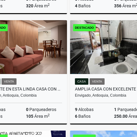
2
s
320
Área m
4
Baños
356
Área m
Venta
ADO
DESTACADO
$465.000.000
$1.980.000.000
VENTA
CASA
VENTA
INVIERTE EN ESTA LINDA CASA CON PERMISO DE RENTAS CORTAS
n, Antioquia, Colombia
Envigado, Antioquia, Colombia
bas
0
Parqueaderos
9
Alcobas
1
Parquead
2
s
105
Área m
6
Baños
250.00
Áre
Arrendamiento