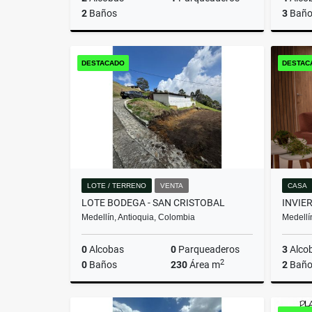
2
Baños
3
Baño
Venta
DESTACADO
DESTAC
$580.000.000
LOTE / TERRENO
VENTA
CASA
LOTE BODEGA - SAN CRISTOBAL
Medellín, Antioquia, Colombia
Medellí
0
Alcobas
0
Parqueaderos
3
Alco
2
0
Baños
230
Área m
2
Baño
Venta
Venta