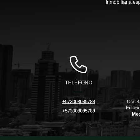
Inmobiliaria es
TELÉFONO
+573008095789
Cra. 4
Edific
+573008095789
Med