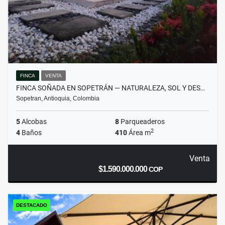
FINCA
VENTA
FINCA SOÑADA EN SOPETRÁN — NATURALEZA, SOL Y DES…
Sopetran, Antioquia, Colombia
5
Alcobas
8
Parqueaderos
2
4
Baños
410
Área m
Venta
$1.590.000.000
COP
DESTACADO