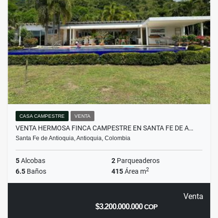
CASA CAMPESTRE
VENTA
VENTA HERMOSA FINCA CAMPESTRE EN SANTA FE DE A…
Santa Fe de Antioquia, Antioquia, Colombia
5
Alcobas
2
Parqueaderos
2
6.5
Baños
415
Área m
Venta
$3.200.000.000
COP