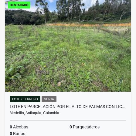
DESTACADO
LOTE / TERRENO
VENTA
LOTE EN PARCELACIÓN POR EL ALTO DE PALMAS CON LIC…
Medellín, Antioquia, Colombia
0
Alcobas
0
Parqueaderos
0
Baños