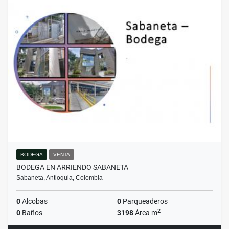
BODEGA
VENTA
BODEGA EN ARRIENDO SABANETA
Sabaneta, Antioquia, Colombia
0
Alcobas
0
Parqueaderos
2
0
Baños
3198
Área m