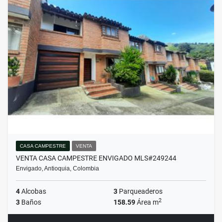
CASA CAMPESTRE
VENTA
VENTA CASA CAMPESTRE ENVIGADO MLS#249244
Envigado, Antioquia, Colombia
4
Alcobas
3
Parqueaderos
2
3
Baños
158.59
Área m