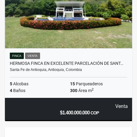
FINCA
VENTA
HERMOSA FINCA EN EXCELENTE PARCELACIÓN DE SANT…
Santa Fe de Antioquia, Antioquia, Colombia
5
Alcobas
15
Parqueaderos
2
4
Baños
300
Área m
Venta
$1.400.000.000
COP