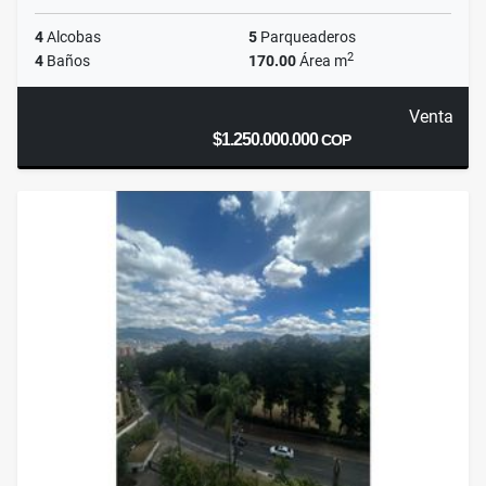
4
Alcobas
5
Parqueaderos
2
4
Baños
170.00
Área m
Venta
$1.250.000.000
COP