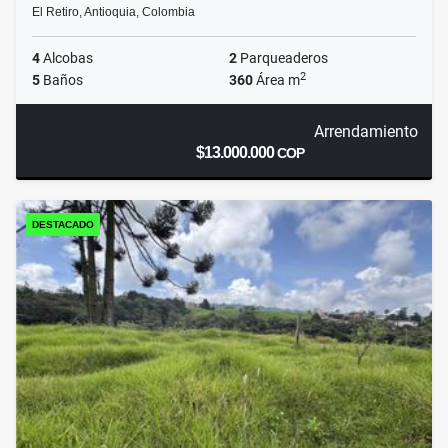
El Retiro, Antioquia, Colombia
4
Alcobas
2
Parqueaderos
2
5
Baños
360
Área m
Arrendamiento
$13.000.000
COP
DESTACADO