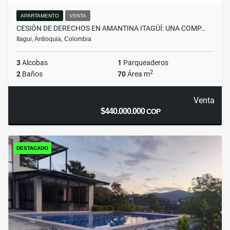
APARTAMENTO
VENTA
CESIÓN DE DERECHOS EN AMANTINA ITAGÜÍ: UNA COMP…
Itagui, Antioquia, Colombia
3
Alcobas
1
Parqueaderos
2
2
Baños
70
Área m
Venta
$440.000.000
COP
DESTACADO