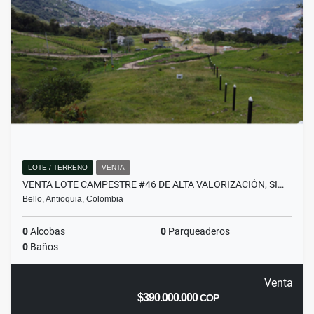
LOTE / TERRENO
VENTA
VENTA LOTE CAMPESTRE #46 DE ALTA VALORIZACIÓN, SI…
Bello, Antioquia, Colombia
0
Alcobas
0
Parqueaderos
0
Baños
Venta
$390.000.000
COP