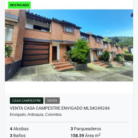
DESTACADO
CASA CAMPESTRE
VENTA
VENTA CASA CAMPESTRE ENVIGADO MLS#249244
Envigado, Antioquia, Colombia
4
Alcobas
3
Parqueaderos
2
3
Baños
158.59
Área m