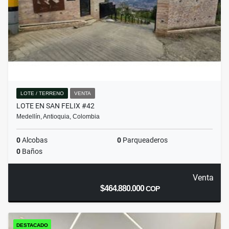
LOTE / TERRENO
VENTA
LOTE EN SAN FELIX #42
Medellín, Antioquia, Colombia
0
Alcobas
0
Parqueaderos
0
Baños
Venta
$464.880.000
COP
DESTACADO