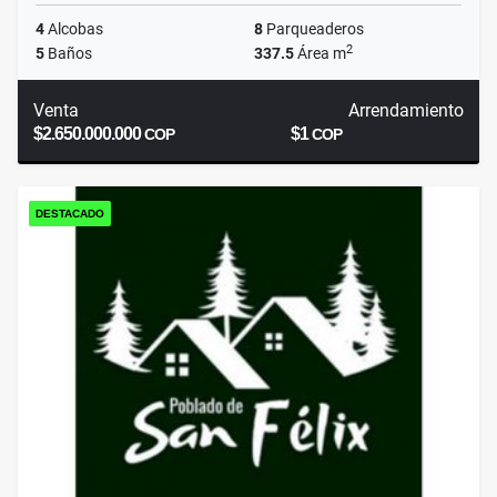
4
Alcobas
8
Parqueaderos
2
5
Baños
337.5
Área m
Venta
Arrendamiento
$2.650.000.000
$1
COP
COP
DESTACADO