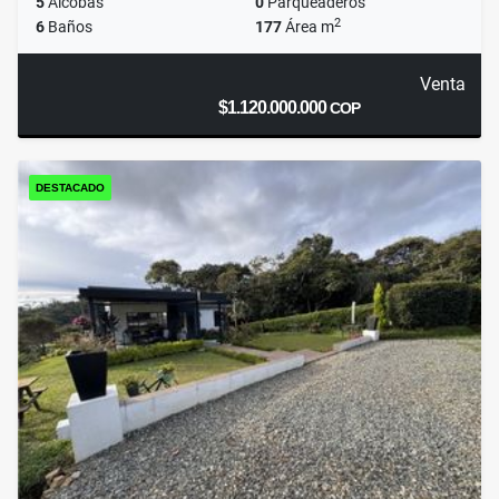
5
Alcobas
0
Parqueaderos
2
6
Baños
177
Área m
Venta
$1.120.000.000
COP
DESTACADO