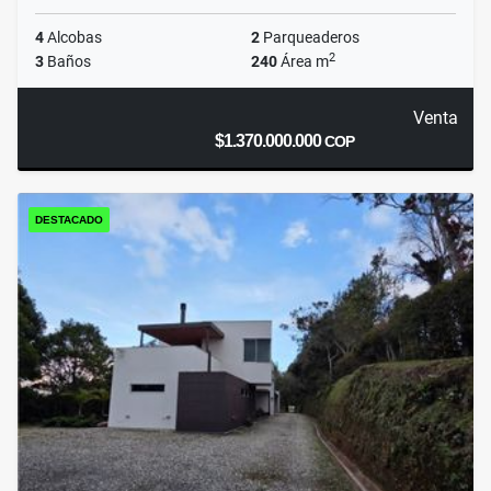
4
Alcobas
2
Parqueaderos
2
3
Baños
240
Área m
Venta
$1.370.000.000
COP
DESTACADO