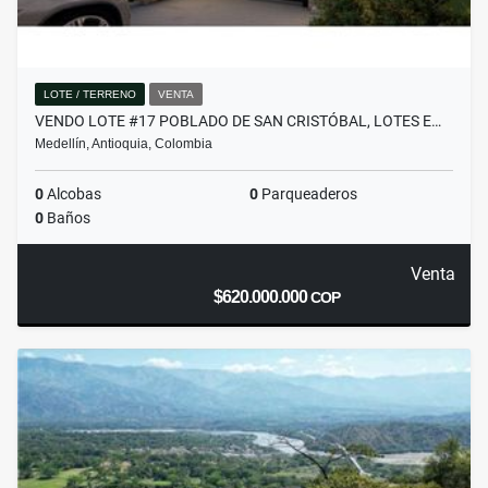
LOTE / TERRENO
VENTA
VENDO LOTE #17 POBLADO DE SAN CRISTÓBAL, LOTES E…
Medellín, Antioquia, Colombia
0
Alcobas
0
Parqueaderos
0
Baños
Venta
$620.000.000
COP