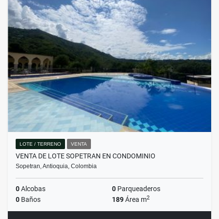
LOTE / TERRENO
VENTA
VENTA DE LOTE SOPETRAN EN CONDOMINIO
Sopetran, Antioquia, Colombia
0
Alcobas
0
Parqueaderos
2
0
Baños
189
Área m