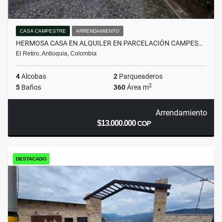
CASA CAMPESTRE
ARRENDAMIENTO
HERMOSA CASA EN ALQUILER EN PARCELACIÓN CAMPES…
El Retiro, Antioquia, Colombia
4
Alcobas
2
Parqueaderos
2
5
Baños
360
Área m
Arrendamiento
$13.000.000
COP
DESTACADO